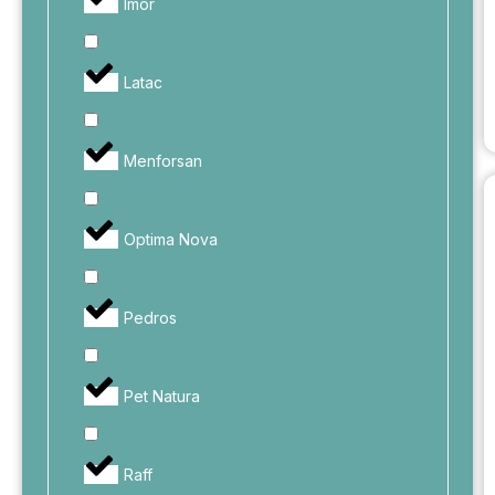
Imor
Latac
Menforsan
Optima Nova
Pedros
Pet Natura
Raff