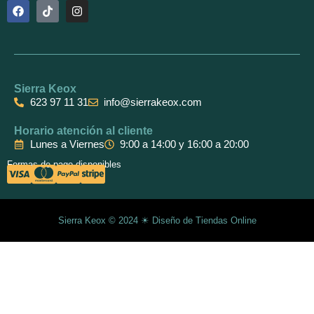
F
T
I
a
i
n
c
k
s
e
t
t
b
o
a
o
k
g
o
r
k
a
Sierra Keox
m
623 97 11 31
info@sierrakeox.com
Horario atención al cliente
Lunes a Viernes
9:00 a 14:00 y 16:00 a 20:00
Formas de pago disponibles
Sierra Keox © 2024 ☀
Diseño de Tiendas Online