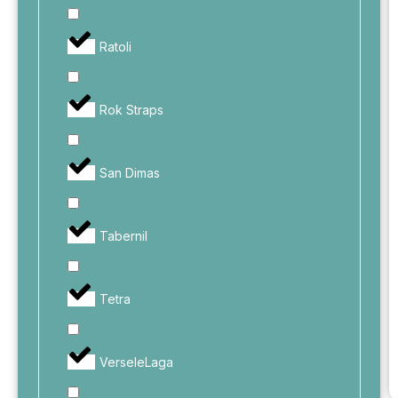
Ratoli
Rok Straps
San Dimas
Tabernil
Tetra
VerseleLaga