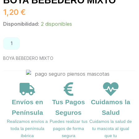
BOYA BEBEDERO MIXTO
1,20
€
BOYA
Disponibilidad:
2 disponibles
BEBEDERO
MIXTO
cantidad
AÑADIR AL CARRITO
BOYA BEBEDERO MIXTO
Envíos en
Tus Pagos
Cuidamos la
Península
Seguros
Salud
Realizamos envíos a
Puedes realizar tus
Cuidamos la salud de
toda la península
pagos de forma
tu mascota al igual
ibérica
segura
que tu