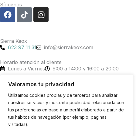
Síguenos
F
T
I
a
i
n
c
k
s
e
t
t
b
o
a
Sierra Keox
o
k
g
623 97 11 31
info@sierrakeox.com
o
r
k
a
Horario atención al cliente
Lunes a Viernes
9:00 a 14:00 y 16:00 a 20:00
m
Formas de pago disponibles
Valoramos tu privacidad
Utilizamos cookies propias y de terceros para analizar
nuestros servicios y mostrarte publicidad relacionada con
tus preferencias en base a un perfil elaborado a partir de
tus hábitos de navegación (por ejemplo, páginas
visitadas).