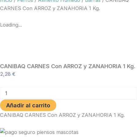
Inicio
/
Perros
/
Alimento Húmedo
/
Barras
/ CANIBAQ
CARNES Con ARROZ y ZANAHORIA 1 Kg.
Loading...
CANIBAQ CARNES Con ARROZ y ZANAHORIA 1 Kg.
2,28
€
CANIBAQ
CARNES
Con
Añadir al carrito
ARROZ
y
CANIBAQ CARNES Con ARROZ y ZANAHORIA 1 Kg.
ZANAHORIA
1
Kg.