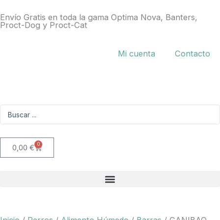
Ir
Envío Gratis en toda la gama Optima Nova, Banters,
al
Proct-Dog y Proct-Cat
contenido
Mi cuenta
Contacto
Search
...
0
Carrito
0,00
€