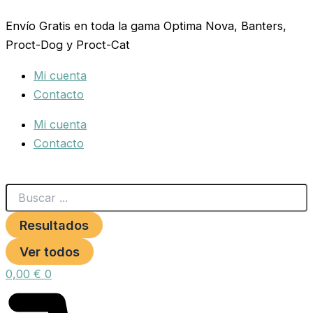
Search
COLLAR
Ir
...
CUERO
Envío Gratis en toda la gama Optima Nova, Banters,
al
LISO
Proct-Dog y Proct-Cat
contenido
20X450MM.NATURAL
S.D
Mi cuenta
cantidad
Contacto
Mi cuenta
Contacto
Resultados
Ver todos
0,00
€
0