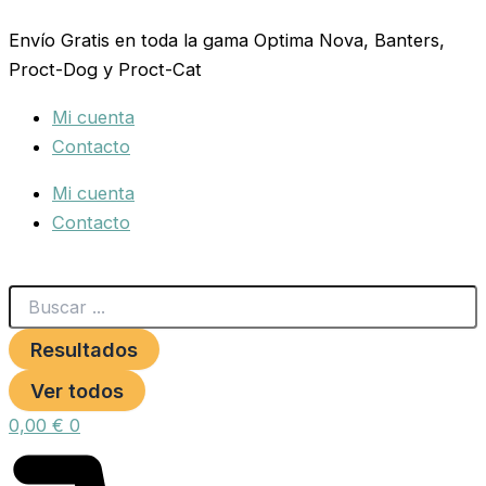
Search
COLLAR
Ir
...
PIEL
Envío Gratis en toda la gama Optima Nova, Banters,
al
LABRADO
Proct-Dog y Proct-Cat
contenido
15X350
TOSTADO
Mi cuenta
cantidad
Contacto
Mi cuenta
Contacto
Resultados
Ver todos
0,00
€
0