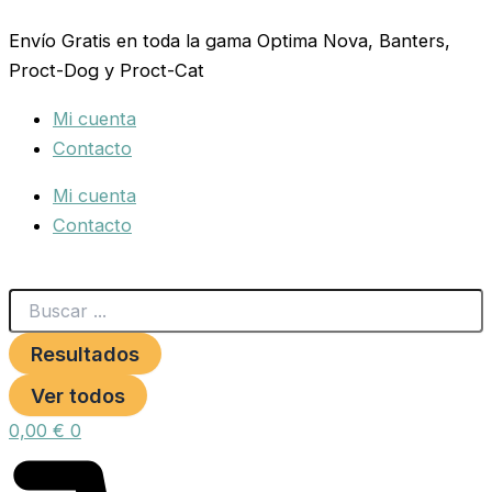
Search
CONECTOR
Ir
...
RAPIDO
Envío Gratis en toda la gama Optima Nova, Banters,
al
1/2-
Proct-Dog y Proct-Cat
contenido
5/8
BLISTER
Mi cuenta
cantidad
Contacto
Mi cuenta
Contacto
Resultados
Ver todos
0,00
€
0