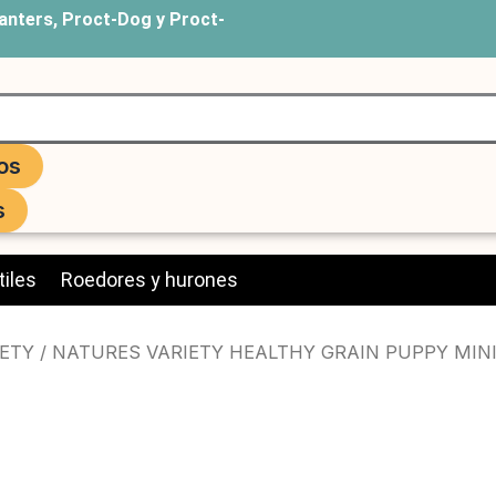
anters, Proct-Dog y Proct-
os
s
iles
Roedores y hurones
ETY
/ NATURES VARIETY HEALTHY GRAIN PUPPY MINI 