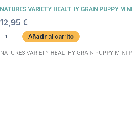
NATURES VARIETY HEALTHY GRAIN PUPPY MINI 
12,95
€
NATURES
Añadir al carrito
VARIETY
HEALTHY
GRAIN
NATURES VARIETY HEALTHY GRAIN PUPPY MINI P
PUPPY
MINI
POLLO
1.5
KG
cantidad