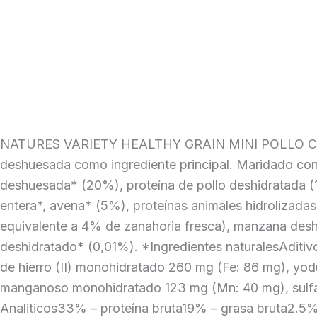
NATURES VARIETY HEALTHY GRAIN MINI POLLO CACHOR
deshuesada como ingrediente principal. Maridado con
deshuesada* (20%), proteína de pollo deshidratada (1
entera*, avena* (5%), proteínas animales hidrolizada
equivalente a 4% de zanahoria fresca), manzana desh
deshidratado* (0,01%). *Ingredientes naturalesAditiv
de hierro (II) monohidratado 260 mg (Fe: 86 mg), yodu
manganoso monohidratado 123 mg (Mn: 40 mg), sulfat
Analiticos33% – proteína bruta19% – grasa bruta2.