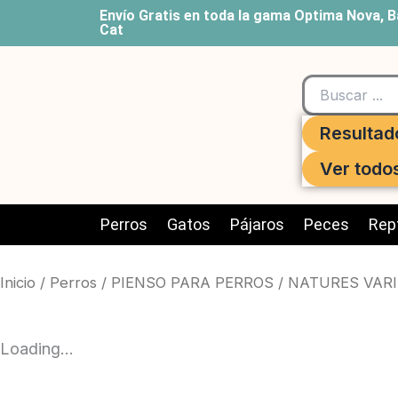
Ir
Envío Gratis en toda la gama Optima Nova, B
Cat
al
contenido
Search
...
Resultad
Ver todo
Perros
Gatos
Pájaros
Peces
Rept
Inicio
/
Perros
/
PIENSO PARA PERROS
/
NATURES VARI
Loading...