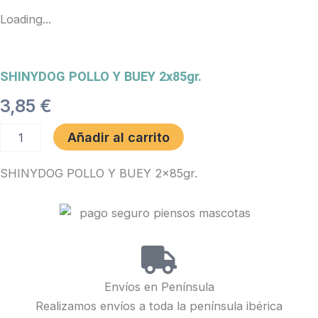
Loading...
SHINYDOG POLLO Y BUEY 2x85gr.
3,85
€
SHINYDOG
Añadir al carrito
POLLO
Y
SHINYDOG POLLO Y BUEY 2x85gr.
BUEY
2x85gr.
cantidad
Envíos en Península
Realizamos envíos a toda la península ibérica