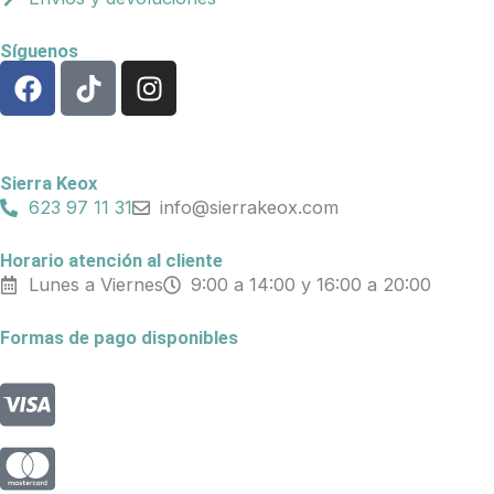
Síguenos
F
T
I
a
i
n
c
k
s
e
t
t
b
o
a
Sierra Keox
o
k
g
623 97 11 31
info@sierrakeox.com
o
r
k
a
Horario atención al cliente
Lunes a Viernes
9:00 a 14:00 y 16:00 a 20:00
m
Formas de pago disponibles