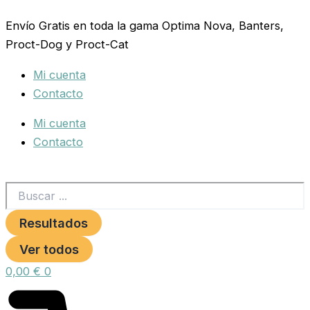
Search
Ir
...
Envío Gratis en toda la gama Optima Nova, Banters,
al
Proct-Dog y Proct-Cat
contenido
Mi cuenta
Contacto
Mi cuenta
Contacto
Resultados
Ver todos
0,00
€
0