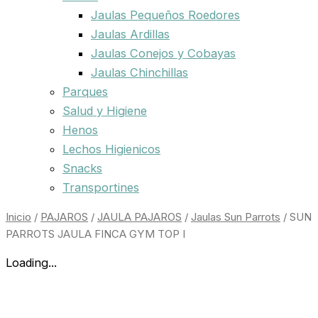
Jaulas Pequeños Roedores
Jaulas Ardillas
Jaulas Conejos y Cobayas
Jaulas Chinchillas
Parques
Salud y Higiene
Henos
Lechos Higienicos
Snacks
Transportines
SUN
Inicio
/
PAJAROS
/
JAULA PAJAROS
/
Jaulas Sun Parrots
/ SUN
PARROTS
PARROTS JAULA FINCA GYM TOP I
JAULA
FINCA
Loading...
GYM
TOP
I
cantidad