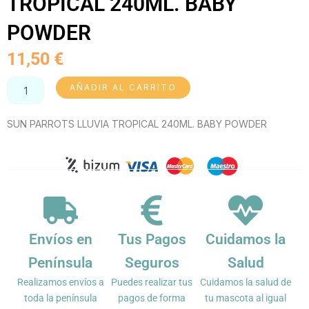
TROPICAL 240ML. BABY
POWDER
11,50
€
SUN
AÑADIR AL CARRITO
PARROTS
LLUVIA
SUN PARROTS LLUVIA TROPICAL 240ML. BABY POWDER
TROPICAL
240ML.
BABY
POWDER
cantidad
Envíos en
Tus Pagos
Cuidamos la
Península
Seguros
Salud
Realizamos envíos a
Puedes realizar tus
Cuidamos la salud de
toda la península
pagos de forma
tu mascota al igual