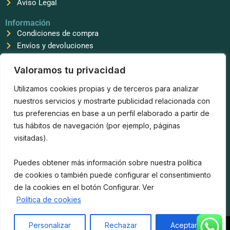
Aviso Legal
Información
Condiciones de compra
Envíos y devoluciones
Síguenos
Valoramos tu privacidad
F
T
I
a
i
n
Utilizamos cookies propias y de terceros para analizar
c
k
s
e
t
t
nuestros servicios y mostrarte publicidad relacionada con
b
o
a
tus preferencias en base a un perfil elaborado a partir de
o
k
g
o
r
tus hábitos de navegación (por ejemplo, páginas
k
a
Sierra Keox
visitadas).
m
623 97 11 31
info@sierrakeox.com
Puedes obtener más información sobre nuestra política
Horario atención al cliente
de cookies o también puede configurar el consentimiento
Lunes a Viernes
9:00 a 14:00 y 16:00 a 20:00
de la cookies en el botón Configurar. Ver
Formas de pago disponibles
Política de cookies
Personalizar
Rechazar
Aceptar