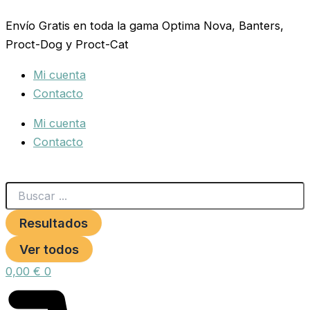
Search
UNION
Ir
...
REPARADOR
Envío Gratis en toda la gama Optima Nova, Banters,
al
1/2-
Proct-Dog y Proct-Cat
contenido
5/8
BLISTER
Mi cuenta
cantidad
Contacto
Mi cuenta
Contacto
Resultados
Ver todos
0,00
€
0