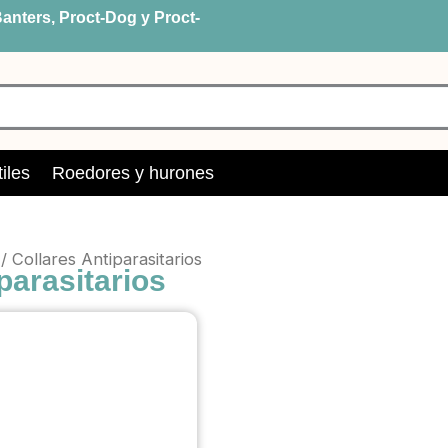
anters, Proct-Dog y Proct-
iles
Roedores y hurones
/ Collares Antiparasitarios
parasitarios