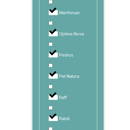
Menforsan
Optima Nova
Pedros
Pet Natura
Raff
Ratoli