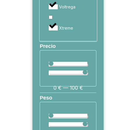
Voltrega
Xtreme
Precio
0
€
—
100
€
Peso