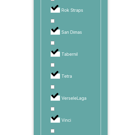
Rok Straps
San Dimas
Tabernil
Tetra
VerseleLaga
Vinci