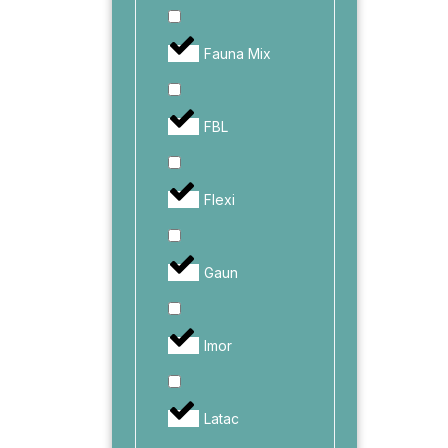
Fauna Mix
FBL
Flexi
Gaun
Imor
Latac