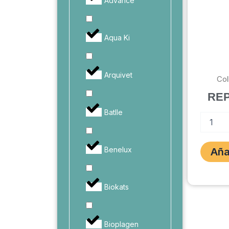
Advance
Aqua Ki
Arquivet
Col
RE
Batlle
COLLAR
REPELE
GATO
cantidad
Benelux
Aña
Biokats
Bioplagen