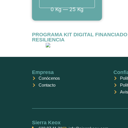
0
Kg
—
25
Kg
PROGRAMA KIT DIGITAL FINANCIAD
RESILIENCIA
Empresa
Confi
Conócenos
Polí
Contacto
Polí
Avis
Sierra Keox