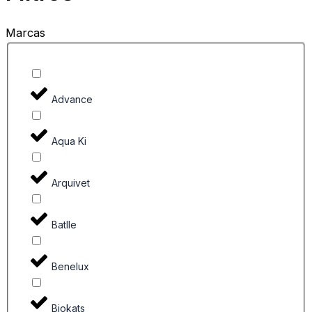
Marcas
Advance
Aqua Ki
Arquivet
Batlle
Benelux
Biokats