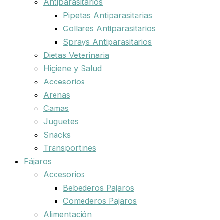
Antiparasitarios
Pipetas Antiparasitarias
Collares Antiparasitarios
Sprays Antiparasitarios
Dietas Veterinaria
Higiene y Salud
Accesorios
Arenas
Camas
Juguetes
Snacks
Transportines
Pájaros
Accesorios
Bebederos Pajaros
Comederos Pajaros
Alimentación