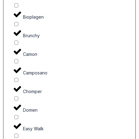
Bioplagen
Brunchy
Camon
Camposano
Chomper
Domen
Easy Walk