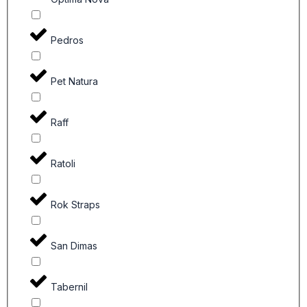
Pedros
Pet Natura
Raff
Ratoli
Rok Straps
San Dimas
Tabernil