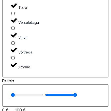
Tetra
VerseleLaga
Vinci
Voltrega
Xtreme
Precio
0
€
—
100
€