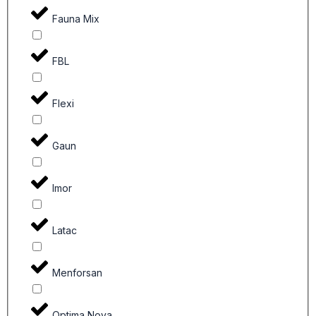
Fauna Mix
FBL
Flexi
Gaun
Imor
Latac
Menforsan
Optima Nova