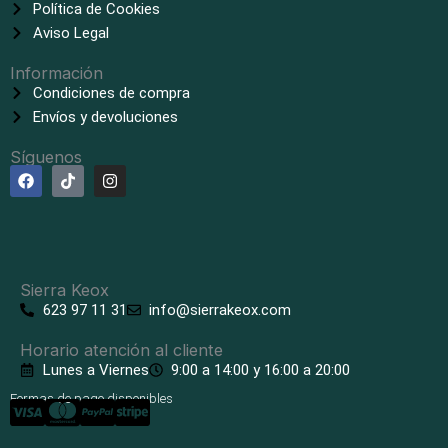
Política de Cookies
Aviso Legal
Información
Condiciones de compra
Envíos y devoluciones
Síguenos
F
T
I
a
i
n
c
k
s
e
t
t
b
o
a
o
k
g
o
r
k
a
Sierra Keox
m
623 97 11 31
info@sierrakeox.com
Horario atención al cliente
Lunes a Viernes
9:00 a 14:00 y 16:00 a 20:00
Formas de pago disponibles