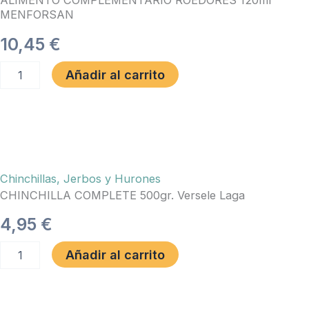
ALIMENTO COMPLEMENTARIO ROEDORES 120ml
MENFORSAN
10,45
€
ALIMENTO
Añadir al carrito
COMPLEMENTARIO
ROEDORES
120ml
MENFORSAN
cantidad
Chinchillas, Jerbos y Hurones
CHINCHILLA COMPLETE 500gr. Versele Laga
4,95
€
CHINCHILLA
Añadir al carrito
COMPLETE
500gr.
Versele
Laga