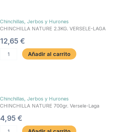
cantidad
Chinchillas, Jerbos y Hurones
CHINCHILLA NATURE 2.3KG. VERSELE-LAGA
12,65
€
CHINCHILLA
Añadir al carrito
NATURE
2.3KG.
VERSELE-
LAGA
cantidad
Chinchillas, Jerbos y Hurones
CHINCHILLA NATURE 700gr. Versele-Laga
4,95
€
CHINCHILLA
Añadir al carrito