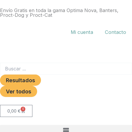
Ir
Envío Gratis en toda la gama Optima Nova, Banters,
al
Proct-Dog y Proct-Cat
contenido
Mi cuenta
Contacto
Search
...
Resultados
Ver todos
0
Carrito
0,00
€