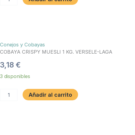
NATURE
700gr.
Versele-
Laga
cantidad
Conejos y Cobayas
COBAYA CRISPY MUESLI 1 KG. VERSELE-LAGA
3,18
€
COBAYA
3 disponibles
CRISPY
MUESLI
1
Añadir al carrito
KG.
VERSELE-
LAGA
cantidad