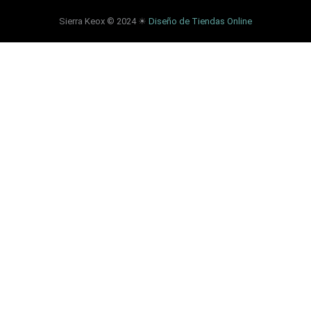
Sierra Keox © 2024 ☀
Diseño de Tiendas Online