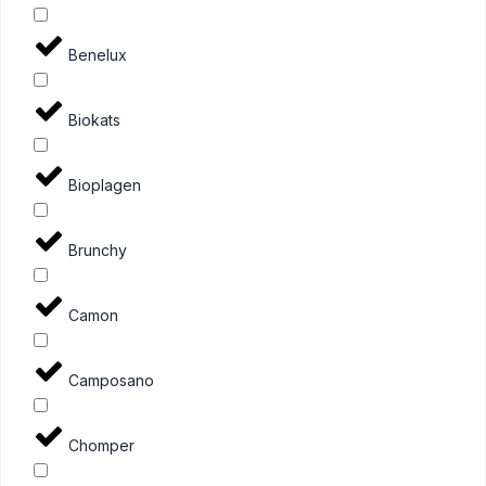
Benelux
Biokats
Bioplagen
Brunchy
Camon
Camposano
Chomper