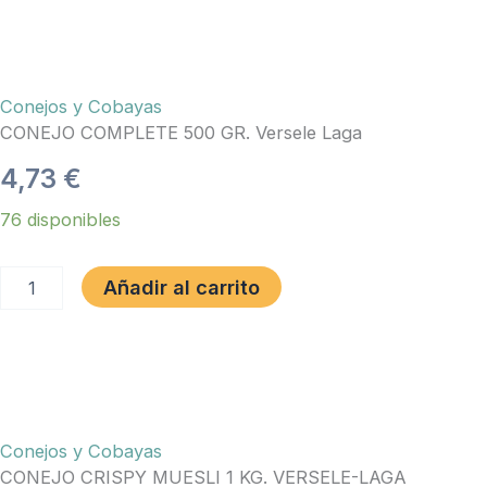
Versele-
Laga
cantidad
Conejos y Cobayas
CONEJO COMPLETE 500 GR. Versele Laga
4,73
€
CONEJO
76 disponibles
COMPLETE
500
GR.
Añadir al carrito
Versele
Laga
cantidad
Conejos y Cobayas
CONEJO CRISPY MUESLI 1 KG. VERSELE-LAGA