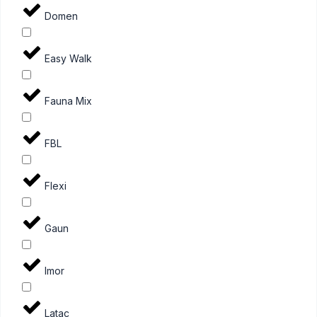
Domen
Easy Walk
Fauna Mix
FBL
Flexi
Gaun
Imor
Latac