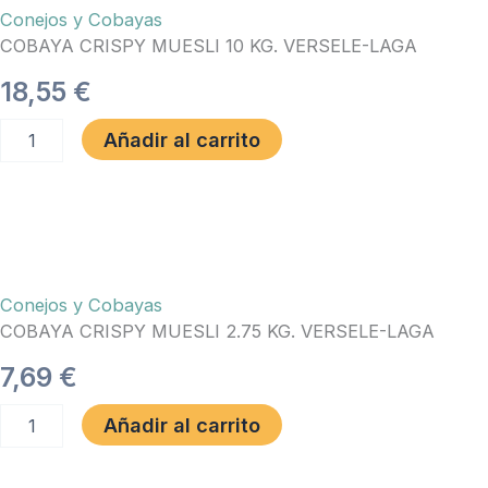
Conejos y Cobayas
COBAYA CRISPY MUESLI 10 KG. VERSELE-LAGA
18,55
€
COBAYA
Añadir al carrito
CRISPY
MUESLI
10
KG.
VERSELE-
LAGA
cantidad
Conejos y Cobayas
COBAYA CRISPY MUESLI 2.75 KG. VERSELE-LAGA
7,69
€
COBAYA
Añadir al carrito
CRISPY
MUESLI
2.75