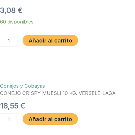
3,08
€
CONEJO
60 disponibles
CRISPY
MUESLI
1
Añadir al carrito
KG.
VERSELE-
LAGA
cantidad
Conejos y Cobayas
CONEJO CRISPY MUESLI 10 KG. VERSELE-LAGA
18,55
€
CONEJO
Añadir al carrito
CRISPY
MUESLI
10