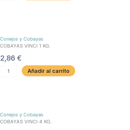
500
GR.
Versele
Laga
cantidad
Conejos y Cobayas
COBAYAS VINCI 1 KG.
2,86
€
COBAYAS
Añadir al carrito
VINCI
1
KG.
cantidad
Conejos y Cobayas
COBAYAS VINCI 4 KG.