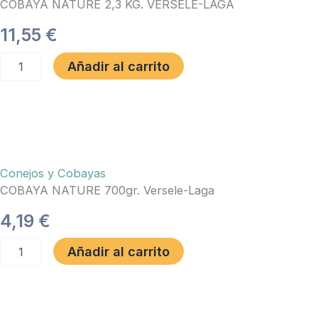
COBAYA NATURE 2,3 KG. VERSELE-LAGA
11,55
€
COBAYA
Añadir al carrito
NATURE
2,3
KG.
VERSELE-
LAGA
cantidad
Conejos y Cobayas
COBAYA NATURE 700gr. Versele-Laga
4,19
€
COBAYA
Añadir al carrito
NATURE
700gr.
Versele-
Laga
cantidad