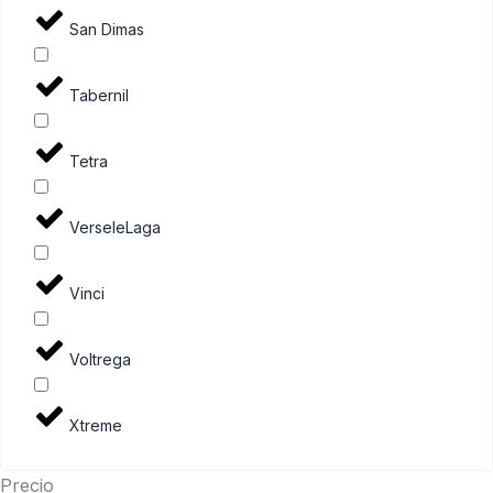
San Dimas
Tabernil
Tetra
VerseleLaga
Vinci
Voltrega
Xtreme
Precio