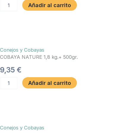
COBAYA
Añadir al carrito
CRISPY
MUESLI
3,15
KG.
VERSELE-
LAGA
cantidad
Conejos y Cobayas
COBAYA NATURE 1,8 kg.+ 500gr.
9,35
€
COBAYA
Añadir al carrito
NATURE
1,8
kg.+
500gr.
cantidad
Conejos y Cobayas