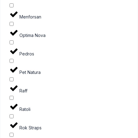
Menforsan
Optima Nova
Pedros
Pet Natura
Raff
Ratoli
Rok Straps