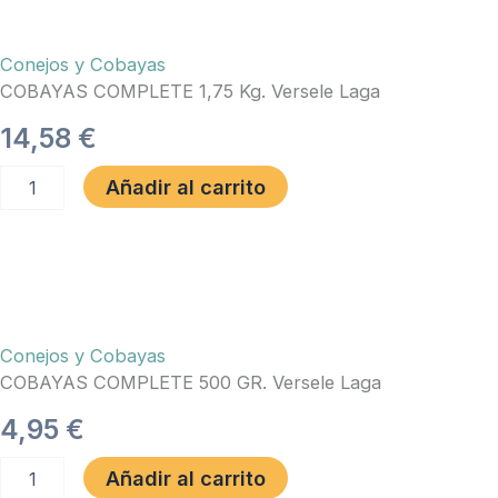
Conejos y Cobayas
COBAYAS COMPLETE 1,75 Kg. Versele Laga
14,58
€
COBAYAS
Añadir al carrito
COMPLETE
1,75
Kg.
Versele
Laga
cantidad
Conejos y Cobayas
COBAYAS COMPLETE 500 GR. Versele Laga
4,95
€
COBAYAS
Añadir al carrito
COMPLETE