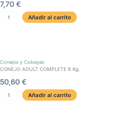
7,70
€
COBAYAS
Añadir al carrito
VINCI
4
KG.
cantidad
Conejos y Cobayas
CONEJO ADULT COMPLETE 8 Kg.
50,60
€
CONEJO
Añadir al carrito
ADULT
COMPLETE
8
Kg.
cantidad