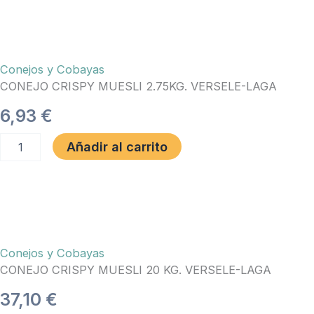
KG.
VERSELE-
LAGA
cantidad
Conejos y Cobayas
CONEJO CRISPY MUESLI 2.75KG. VERSELE-LAGA
6,93
€
CONEJO
Añadir al carrito
CRISPY
MUESLI
2.75KG.
VERSELE-
LAGA
cantidad
Conejos y Cobayas
CONEJO CRISPY MUESLI 20 KG. VERSELE-LAGA
37,10
€