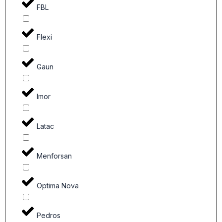
FBL
Flexi
Gaun
Imor
Latac
Menforsan
Optima Nova
Pedros