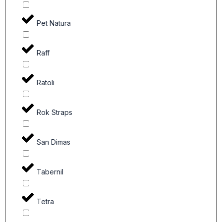
Pet Natura
Raff
Ratoli
Rok Straps
San Dimas
Tabernil
Tetra