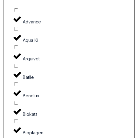
Advance
Aqua Ki
Arquivet
Batlle
Benelux
Biokats
Bioplagen