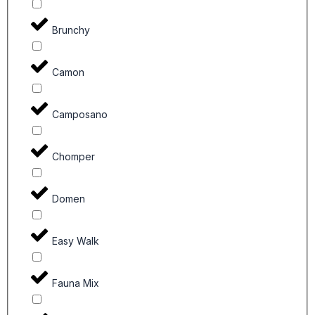
Brunchy
Camon
Camposano
Chomper
Domen
Easy Walk
Fauna Mix