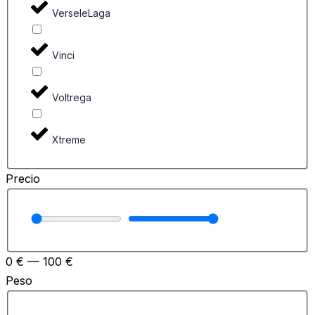
VerseleLaga
Vinci
Voltrega
Xtreme
Precio
0
€
—
100
€
Peso