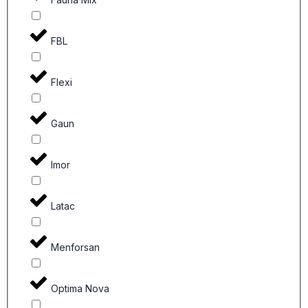
FBL
Flexi
Gaun
Imor
Latac
Menforsan
Optima Nova