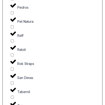
Pedros
Pet Natura
Raff
Ratoli
Rok Straps
San Dimas
Tabernil