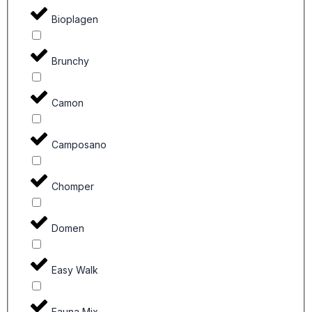
Bioplagen
Brunchy
Camon
Camposano
Chomper
Domen
Easy Walk
Fauna Mix