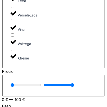
Tetra
VerseleLaga
Vinci
Voltrega
Xtreme
Precio
0
€
—
100
€
Peso