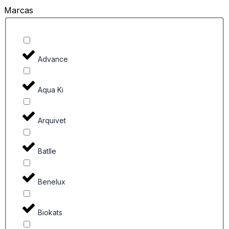
Marcas
Advance
Aqua Ki
Arquivet
Batlle
Benelux
Biokats