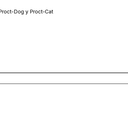
 Proct-Dog y Proct-Cat