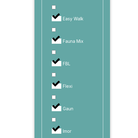
Easy Walk
Fauna Mix
FBL
Flexi
Gaun
Imor