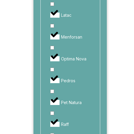
Latac
Menforsan
Optima Nova
Pedros
Pet Natura
Raff