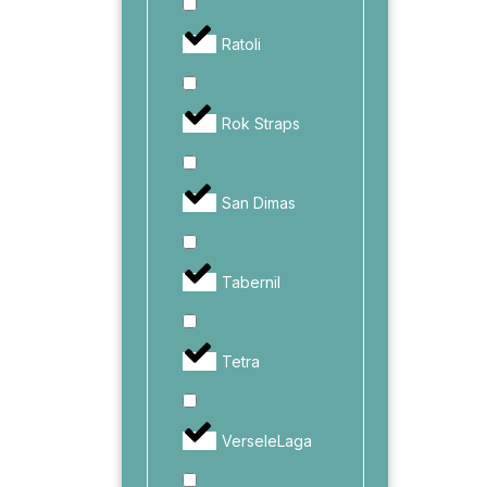
Ratoli
Rok Straps
San Dimas
Tabernil
Tetra
VerseleLaga