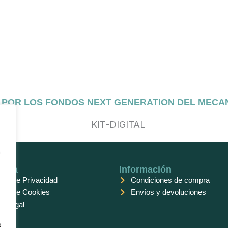
O POR LOS FONDOS NEXT GENERATION DEL MECA
n
anza
Información
tica de Privacidad
Condiciones de compra
tica de Cookies
Envíos y devoluciones
o Legal
o