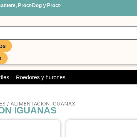
anters, Proct-Dog y Proct-
os
s
iles
Roedores y hurones
ES
/ ALIMENTACION IGUANAS
ION IGUANAS