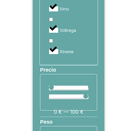
Vinci
Voltrega
Xtreme
Precio
0
€
—
100
€
Peso