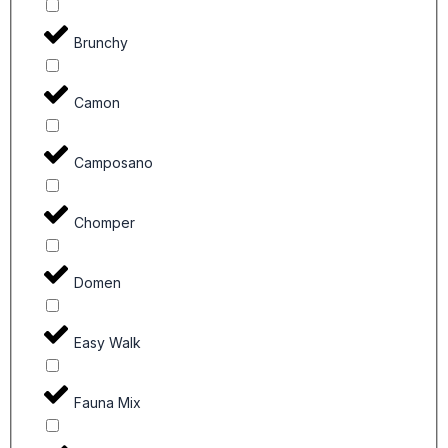
Brunchy
Camon
Camposano
Chomper
Domen
Easy Walk
Fauna Mix