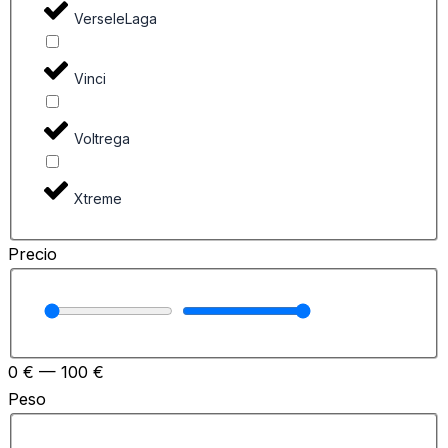
VerseleLaga
Vinci
Voltrega
Xtreme
Precio
0
€
—
100
€
Peso