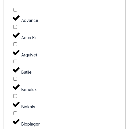
Advance
Aqua Ki
Arquivet
Batlle
Benelux
Biokats
Bioplagen