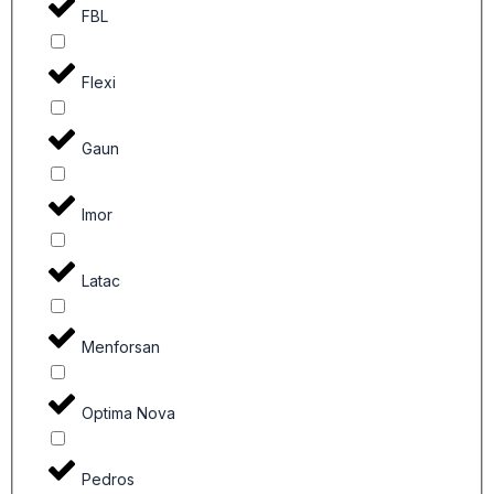
FBL
Flexi
Gaun
Imor
Latac
Menforsan
Optima Nova
Pedros