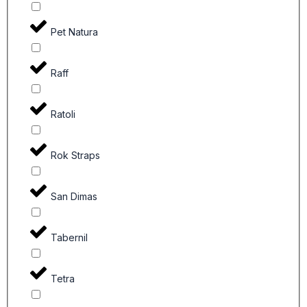
Pet Natura
Raff
Ratoli
Rok Straps
San Dimas
Tabernil
Tetra