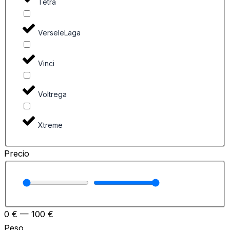
Tetra
VerseleLaga
Vinci
Voltrega
Xtreme
Precio
0
€
—
100
€
Peso