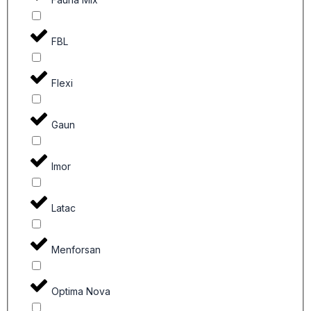
FBL
Flexi
Gaun
Imor
Latac
Menforsan
Optima Nova