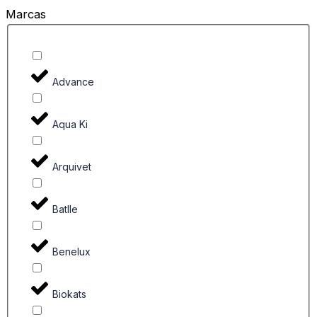
Marcas
Advance
Aqua Ki
Arquivet
Batlle
Benelux
Biokats