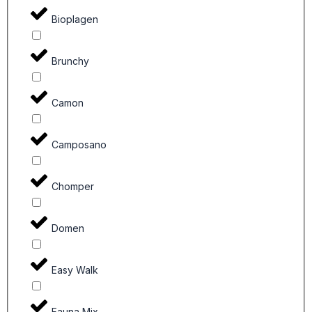
Bioplagen
Brunchy
Camon
Camposano
Chomper
Domen
Easy Walk
Fauna Mix