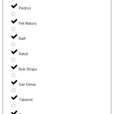
Pedros
Pet Natura
Raff
Ratoli
Rok Straps
San Dimas
Tabernil