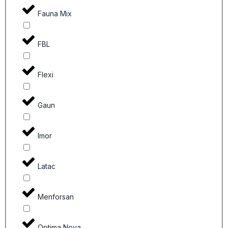
Fauna Mix
FBL
Flexi
Gaun
Imor
Latac
Menforsan
Optima Nova