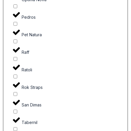
Pedros
Pet Natura
Raff
Ratoli
Rok Straps
San Dimas
Tabernil