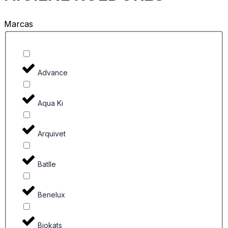
Marcas
Advance
Aqua Ki
Arquivet
Batlle
Benelux
Biokats