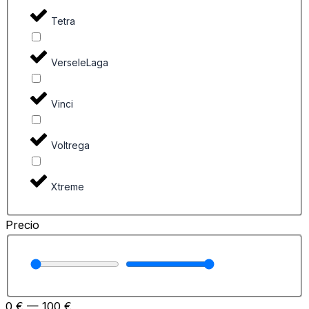
Tetra
VerseleLaga
Vinci
Voltrega
Xtreme
Precio
0
€
—
100
€