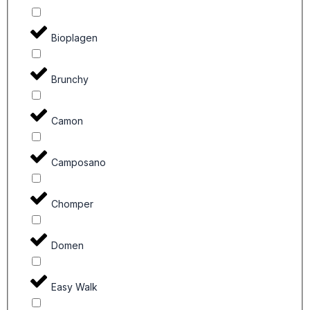
Bioplagen
Brunchy
Camon
Camposano
Chomper
Domen
Easy Walk