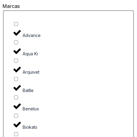
Marcas
Advance
Aqua Ki
Arquivet
Batlle
Benelux
Biokats