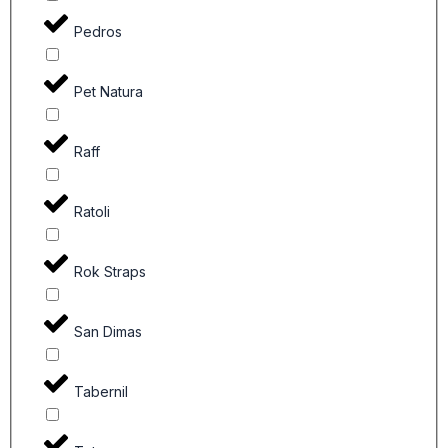
Pedros
Pet Natura
Raff
Ratoli
Rok Straps
San Dimas
Tabernil