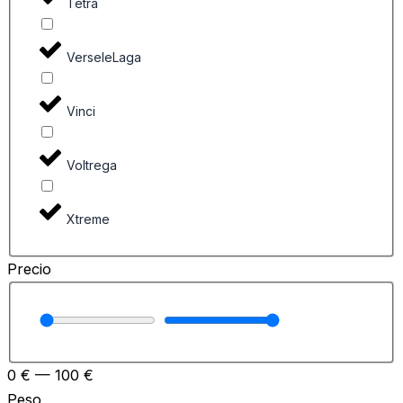
Tetra
VerseleLaga
Vinci
Voltrega
Xtreme
Precio
0
€
—
100
€
Peso