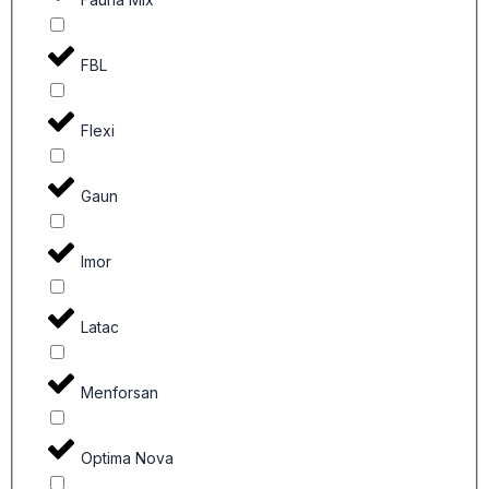
FBL
Flexi
Gaun
Imor
Latac
Menforsan
Optima Nova