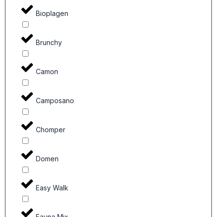
Bioplagen
Brunchy
Camon
Camposano
Chomper
Domen
Easy Walk
Fauna Mix