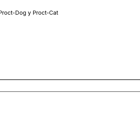
 Proct-Dog y Proct-Cat