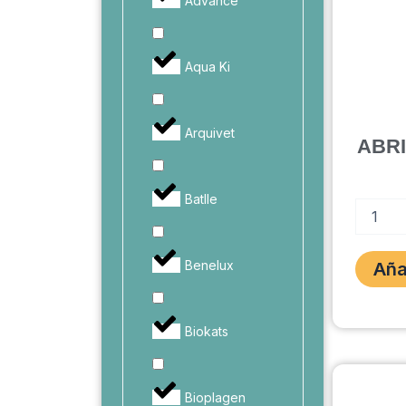
Advance
Aqua Ki
Arquivet
ABR
Batlle
ABRIGO
CHRIST
2
PIEZAS
Benelux
Aña
cantidad
Biokats
Bioplagen