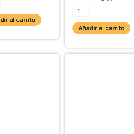
TE
ADVANCE
OL
ARTICULAR
dir al carrito
C
STICK
Añadir al carrito
155gr.
cantidad