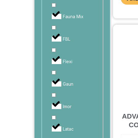
PARA
DOS
PERROS
Fauna Mix
30-
30X1.5C
cantidad
FBL
Flexi
Gaun
Imor
ADV
CO
Latac
ADVANC