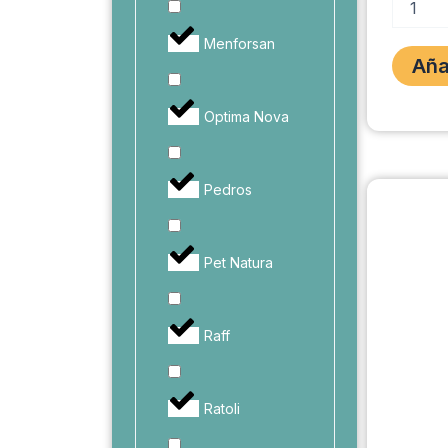
APPETI
CONTR
Menforsan
150gr.
Aña
cantidad
Optima Nova
Pedros
Pet Natura
Raff
Ratoli