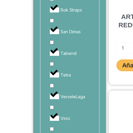
Rok Straps
AR
RED
San Dimas
ADVANC
ARTICU
Tabernil
CARE
REDUCE
Aña
CALORIE
3KG
Tetra
cantidad
VerseleLaga
Vinci