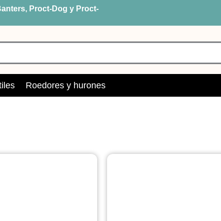
anters, Proct-Dog y Proct-
iles
Roedores y hurones