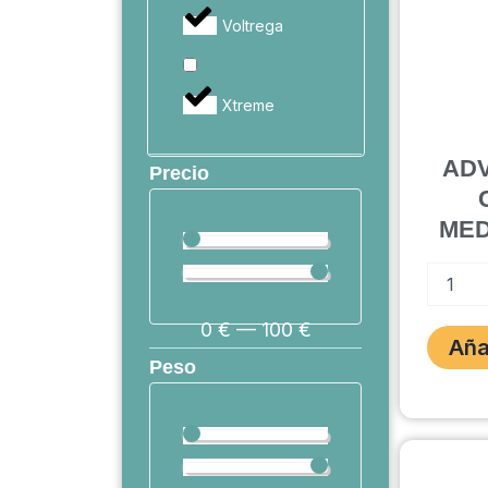
Voltrega
Xtreme
AD
Precio
MED
ADVANC
DENTAL
CARE
0
€
—
100
€
STICK
Aña
MED.720
Peso
28
DIAS
cantidad