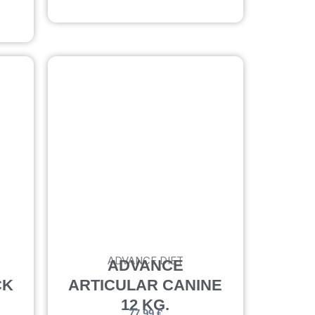
cantidad
ADVANCE DIET
ADVANCE
CK
ARTICULAR CANINE
12 KG.
77,99
€