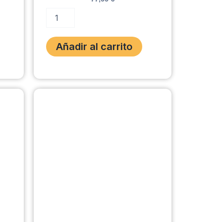
ADVANCE
ARTICULAR
CANINE
12
Añadir al carrito
KG.
cantidad