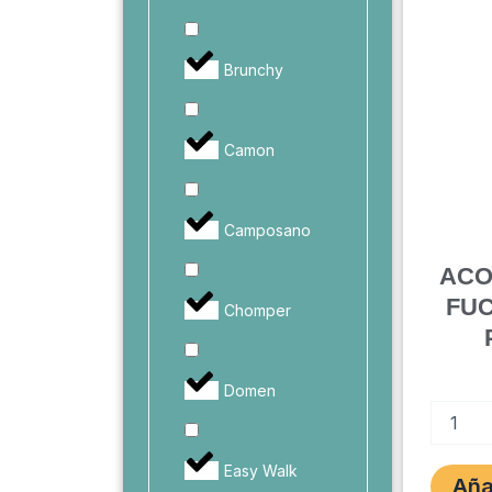
Brunchy
Camon
Camposano
ACO
FUC
Chomper
Domen
ACOPLE
DE
NYLON
Easy Walk
FUCSIA
Aña