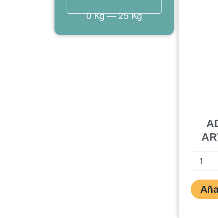
0
Kg
—
25
Kg
A
AR
ADVANC
DOG
ARTICU
3
Aña
KG
cantidad