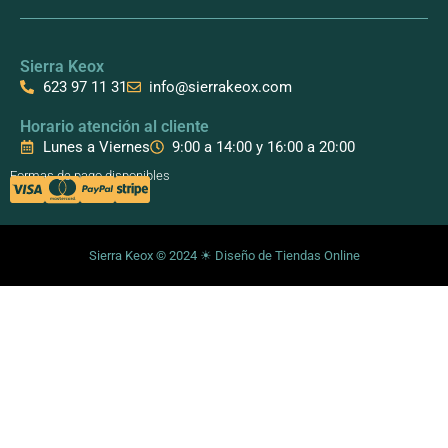
b
o
a
o
k
g
o
r
k
a
Sierra Keox
m
623 97 11 31
info@sierrakeox.com
Horario atención al cliente
Lunes a Viernes
9:00 a 14:00 y 16:00 a 20:00
Formas de pago disponibles
Sierra Keox © 2024 ☀
Diseño de Tiendas Online