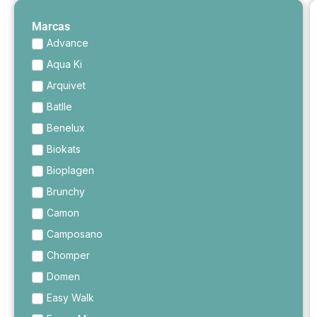
Marcas
Advance
Aqua Ki
Arquivet
Batlle
Benelux
Biokats
Bioplagen
Brunchy
Camon
Camposano
Chomper
Domen
Easy Walk