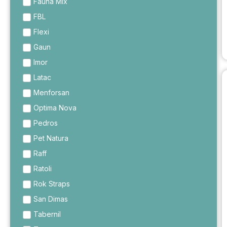
Fauna Mix
FBL
Flexi
Gaun
Imor
Latac
Menforsan
Optima Nova
Pedros
Pet Natura
Raff
Ratoli
Rok Straps
San Dimas
Tabernil