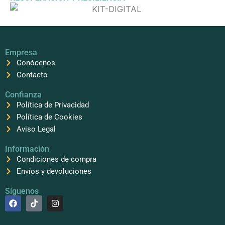
Empresa
Conócenos
Contacto
Confianza
Política de Privacidad
Política de Cookies
Aviso Legal
Información
Condiciones de compra
Envíos y devoluciones
Síguenos
F
T
I
a
i
n
c
k
s
e
t
t