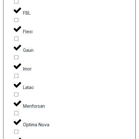
FBL
Flexi
Gaun
Imor
Latac
Menforsan
Optima Nova