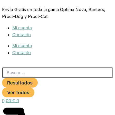
Search
COLLAR
Collar
Collar
Ir
...
REPELENTE
Seresto
Seresto
Envío Gratis en toda la gama Optima Nova, Banters,
al
PERROS
+8
-8
Proct-Dog y Proct-Cat
contenido
PetNatura
Kg
Kg
cantidad
cantidad
cantidad
Mi cuenta
Contacto
Mi cuenta
Contacto
Resultados
Ver todos
0,00
€
0