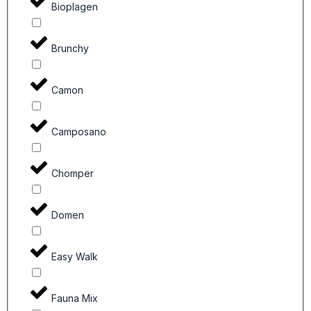
Bioplagen
Brunchy
Camon
Camposano
Chomper
Domen
Easy Walk
Fauna Mix