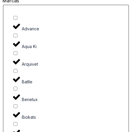
Marcas
Advance
Aqua Ki
Arquivet
Batlle
Benelux
Biokats