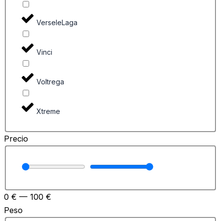
VerseleLaga
Vinci
Voltrega
Xtreme
Precio
0
€
—
100
€
Peso