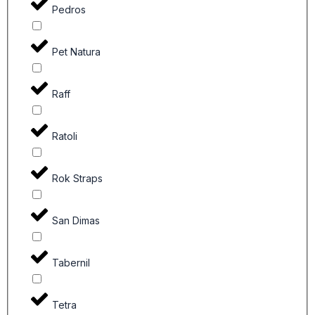
Pedros
Pet Natura
Raff
Ratoli
Rok Straps
San Dimas
Tabernil
Tetra