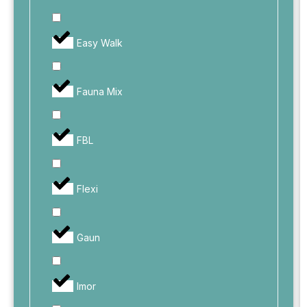
Easy Walk
Fauna Mix
FBL
Flexi
Gaun
Imor