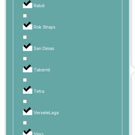
Ratoli
Rok Straps
San Dimas
Tabernil
Tetra
VerseleLaga
Vinci