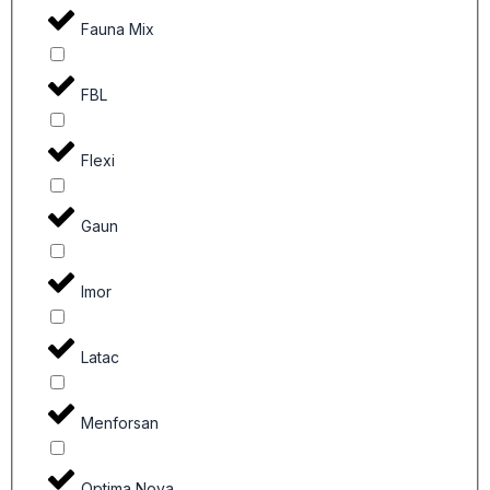
Fauna Mix
FBL
Flexi
Gaun
Imor
Latac
Menforsan
Optima Nova