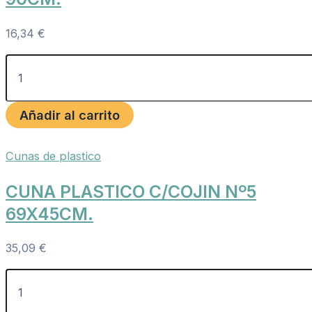
16,34
€
Añadir al carrito
Cunas de plastico
CUNA PLASTICO C/COJIN Nº5
69X45CM.
35,09
€