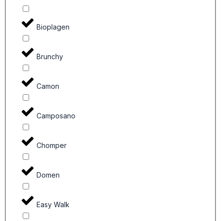
Bioplagen
Brunchy
Camon
Camposano
Chomper
Domen
Easy Walk