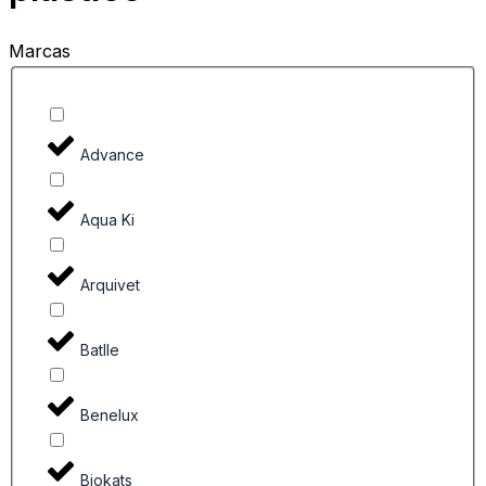
Marcas
Advance
Aqua Ki
Arquivet
Batlle
Benelux
Biokats