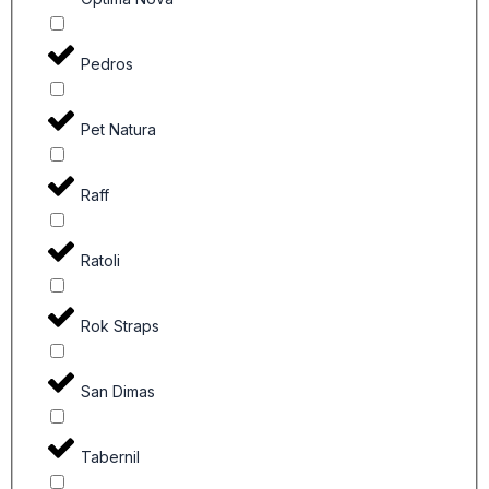
Pedros
Pet Natura
Raff
Ratoli
Rok Straps
San Dimas
Tabernil