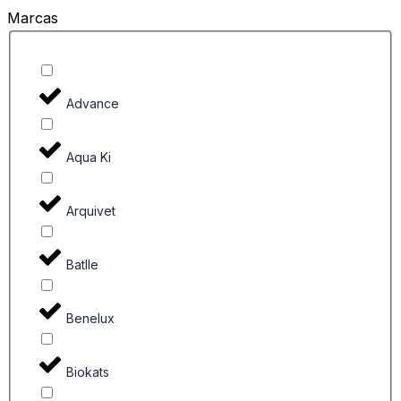
Marcas
Advance
Aqua Ki
Arquivet
Batlle
Benelux
Biokats