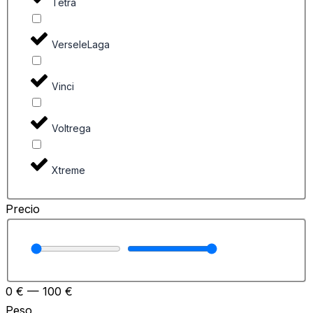
Tetra
VerseleLaga
Vinci
Voltrega
Xtreme
Precio
0
€
—
100
€
Peso