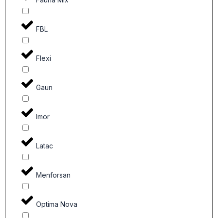
FBL
Flexi
Gaun
Imor
Latac
Menforsan
Optima Nova