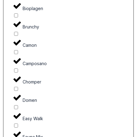
Bioplagen
Brunchy
Camon
Camposano
Chomper
Domen
Easy Walk
Fauna Mix