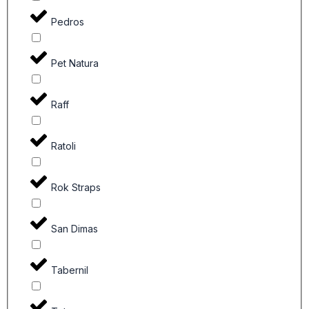
Pedros
Pet Natura
Raff
Ratoli
Rok Straps
San Dimas
Tabernil