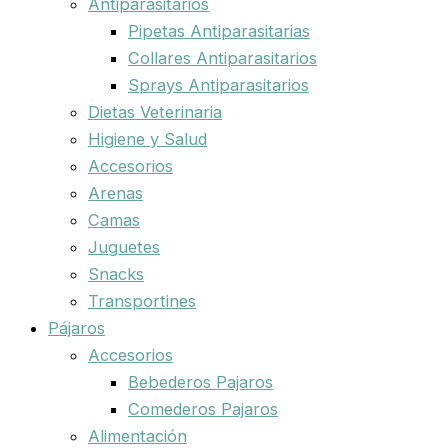
Antiparasitarios
Pipetas Antiparasitarias
Collares Antiparasitarios
Sprays Antiparasitarios
Dietas Veterinaria
Higiene y Salud
Accesorios
Arenas
Camas
Juguetes
Snacks
Transportines
Pájaros
Accesorios
Bebederos Pajaros
Comederos Pajaros
Alimentación