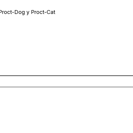
 Proct-Dog y Proct-Cat