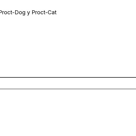
 Proct-Dog y Proct-Cat