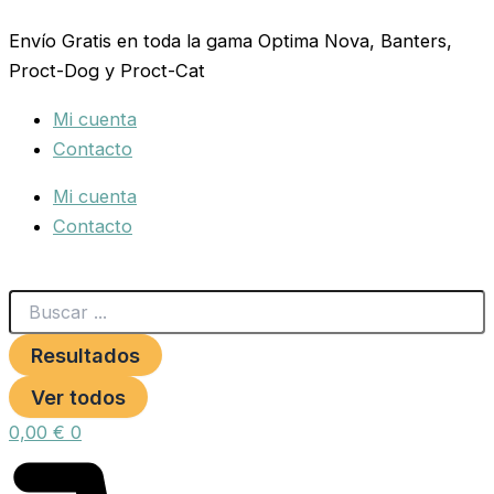
Search
Ir
...
Envío Gratis en toda la gama Optima Nova, Banters,
al
Proct-Dog y Proct-Cat
contenido
Mi cuenta
Contacto
Mi cuenta
Contacto
Resultados
Ver todos
0,00
€
0