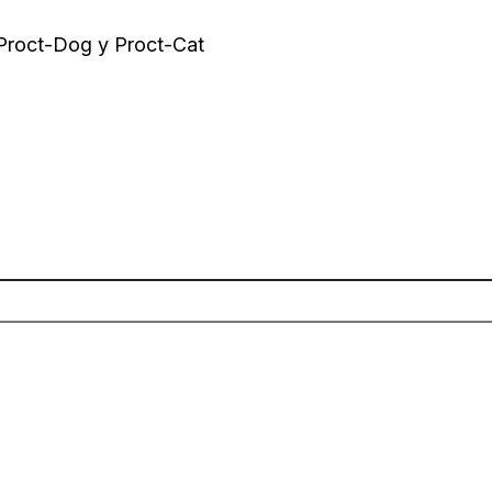
 Proct-Dog y Proct-Cat