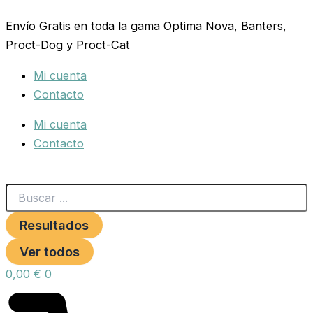
Search
AD3E
Ir
...
FERTILIDAD
Envío Gratis en toda la gama Optima Nova, Banters,
al
125
Proct-Dog y Proct-Cat
contenido
ML.
PETNATURA
Mi cuenta
cantidad
Contacto
Mi cuenta
Contacto
Resultados
Ver todos
0,00
€
0