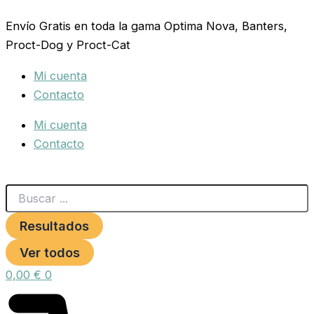
Search
ADVANCE
Ir
...
CAT
Envío Gratis en toda la gama Optima Nova, Banters,
al
WEIGHT
Proct-Dog y Proct-Cat
contenido
BALANCE
3
Mi cuenta
KG
cantidad
Contacto
Mi cuenta
Contacto
Resultados
Ver todos
0,00
€
0