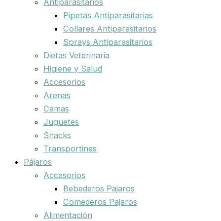
Antiparasitarios
Pipetas Antiparasitarias
Collares Antiparasitarios
Sprays Antiparasitarios
Dietas Veterinaria
Higiene y Salud
Accesorios
Arenas
Camas
Juguetes
Snacks
Transportines
Pájaros
Accesorios
Bebederos Pajaros
Comederos Pajaros
Alimentación