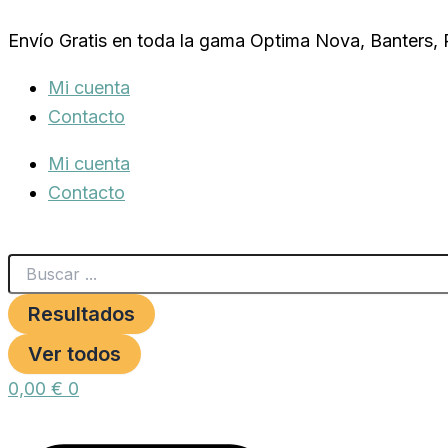
Search
ADVANCE
Ir
...
GASTRO
Envío Gratis en toda la gama Optima Nova, Banters,
al
FORTE
0,100
contenido
Mi cuenta
KG.
x10
Contacto
gr..
cantidad
Mi cuenta
Contacto
Resultados
Ver todos
0,00
€
0