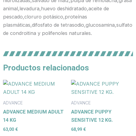
hidrolizadas,salvado de maíz,pulpa de remolacha,grasa
animal,levadura,huevo deshidratado,aceite de
pescado,cloruro potásico,proteínas
plasmáticas,difosfato de tetrasodio,glucosamina,sulfato
de condroitina y polifenoles naturales.
Productos relacionados
ADVANCE
ADVANCE
ADVANCE MEDIUM ADULT
ADVANCE PUPPY
14 KG
SENSITIVE 12 KG.
63,00
€
68,99
€