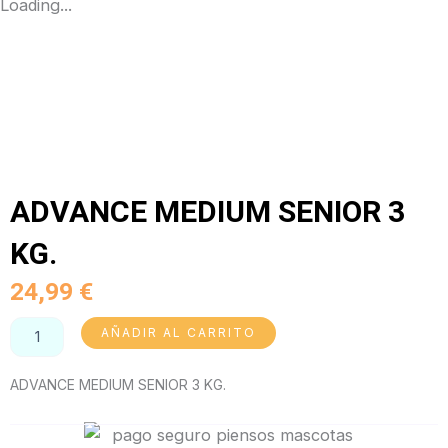
Loading...
ADVANCE MEDIUM SENIOR 3
KG.
24,99
€
ADVANCE
AÑADIR AL CARRITO
MEDIUM
SENIOR
ADVANCE MEDIUM SENIOR 3 KG.
3
KG.
cantidad