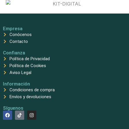
Empresa
Conócenos
Contacto
Confianza
Política de Privacidad
Política de Cookies
Aviso Legal
Información
Condiciones de compra
Envíos y devoluciones
Síguenos
F
T
I
a
i
n
c
k
s
e
t
t