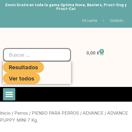
Ir
Envío Gratis en toda la gama Optima Nova, Banters, Proct-Dog y
Proct-Cat
al
contenido
Mi cuenta
Contacto
Search
0
Carrito
...
0,00
€
Resultados
Ver todos
Roedores Y Hurones
Inicio
/
Perros
/
PIENSO PARA PERROS
/
ADVANCE
/ ADVANCE
PUPPY MINI 7 Kg.