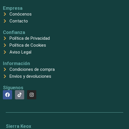
Empresa
Conócenos
Contacto
Confianza
Política de Privacidad
Política de Cookies
Aviso Legal
Información
Condiciones de compra
Envíos y devoluciones
Síguenos
F
T
I
a
i
n
c
k
s
e
t
t
b
o
a
o
k
g
o
r
k
a
Sierra Keox