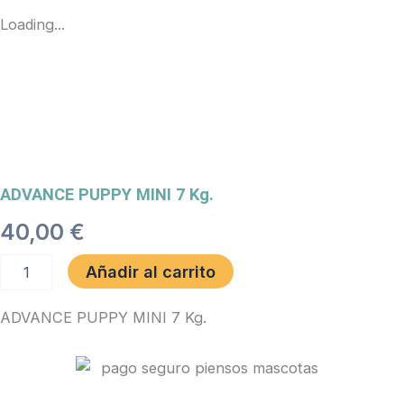
Loading...
ADVANCE PUPPY MINI 7 Kg.
40,00
€
ADVANCE
Añadir al carrito
PUPPY
MINI
ADVANCE PUPPY MINI 7 Kg.
7
Kg.
cantidad