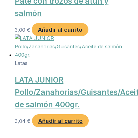
Paté con trozos de atún y
salmón
Añadir al carrito
3,00
€
Latas
LATA JUNIOR
Pollo/Zanahorias/Guisantes/Acei
de salmón 400gr.
Añadir al carrito
3,04
€