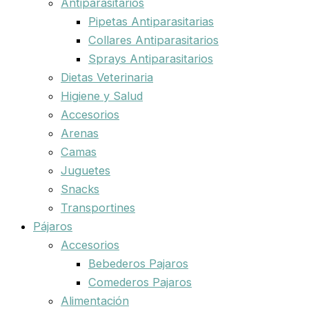
Antiparasitarios
Pipetas Antiparasitarias
Collares Antiparasitarios
Sprays Antiparasitarios
Dietas Veterinaria
Higiene y Salud
Accesorios
Arenas
Camas
Juguetes
Snacks
Transportines
Pájaros
Accesorios
Bebederos Pajaros
Comederos Pajaros
Alimentación