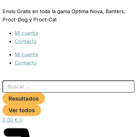
Search
ALBONDIGAS
Ir
...
con
Envío Gratis en toda la gama Optima Nova, Banters,
al
Pollo
Proct-Dog y Proct-Cat
contenido
&
Zanahoria
Mi cuenta
&
Guisantes
Contacto
400gr.
cantidad
Mi cuenta
Contacto
Resultados
Ver todos
0,00
€
0