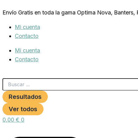
Search
AQUA-
Ir
...
KI
Envío Gratis en toda la gama Optima Nova, Banters,
al
GOLD
GRANULOS
contenido
Mi cuenta
110
GR.
Contacto
cantidad
Mi cuenta
Contacto
Resultados
Ver todos
0,00
€
0