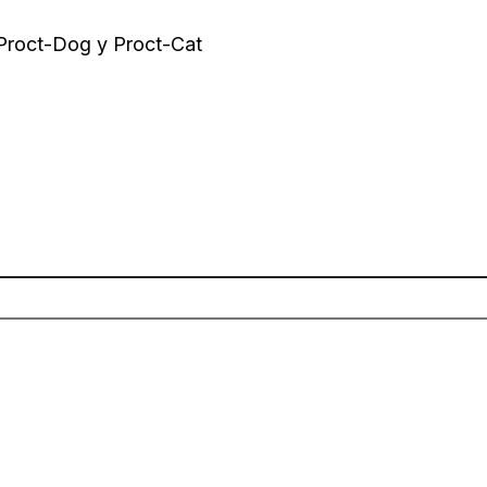
 Proct-Dog y Proct-Cat