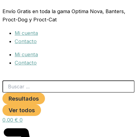
Search
ARENA
Ir
...
BAÑO
Envío Gratis en toda la gama Optima Nova, Banters,
al
CHINCHILLA
Proct-Dog y Proct-Cat
contenido
3
KG.
Mi cuenta
Benelux
cantidad
Contacto
Mi cuenta
Contacto
Resultados
Ver todos
0,00
€
0