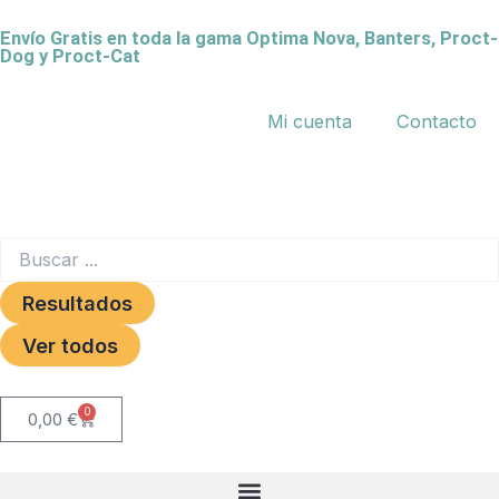
Ir
Envío Gratis en toda la gama Optima Nova, Banters, Proct-
al
Dog y Proct-Cat
contenido
Mi cuenta
Contacto
Search
...
Resultados
Ver todos
0
Carrito
0,00
€