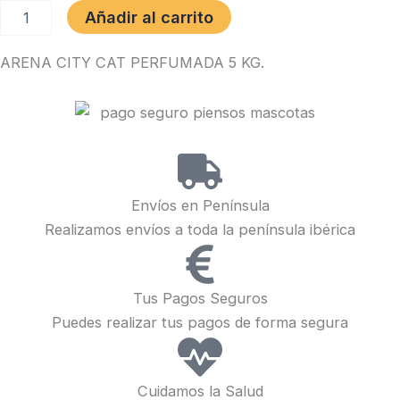
ARENA
Añadir al carrito
CITY
CAT
ARENA CITY CAT PERFUMADA 5 KG.
PERFUMADA
5
KG.
cantidad
Envíos en Península
Realizamos envíos a toda la península ibérica
Tus Pagos Seguros
Puedes realizar tus pagos de forma segura
Cuidamos la Salud