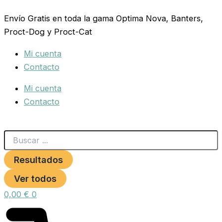
Search
ARNES
Ir
...
XTREME
Envío Gratis en toda la gama Optima Nova, Banters,
al
DOG
Proct-Dog y Proct-Cat
contenido
CAMO
ROJO
Mi cuenta
L
(70-
Contacto
95cm)
cantidad
Mi cuenta
Contacto
Resultados
Ver todos
0,00
€
0