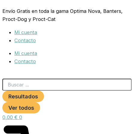
Search
ARNES
Ir
...
XTREME
Envío Gratis en toda la gama Optima Nova, Banters,
al
DOG
Proct-Dog y Proct-Cat
contenido
CAMO
ROJO
Mi cuenta
XL
(80-
Contacto
110cm)
cantidad
Mi cuenta
Contacto
Resultados
Ver todos
0,00
€
0