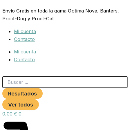
Search
ARNES
Ir
...
XTREME
Envío Gratis en toda la gama Optima Nova, Banters,
al
DOG
Proct-Dog y Proct-Cat
contenido
LILA
S
Mi cuenta
(50-
64cm)
Contacto
cantidad
Mi cuenta
Contacto
Resultados
Ver todos
0,00
€
0