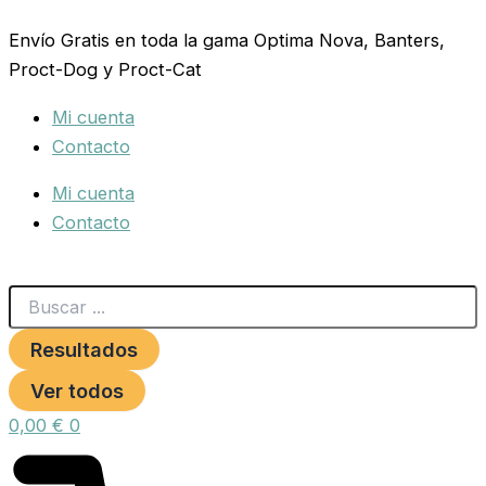
Search
ARNES
Ir
...
Y
Envío Gratis en toda la gama Optima Nova, Banters,
al
BULLY
Proct-Dog y Proct-Cat
contenido
15x400-
500mm.
Mi cuenta
NARANJA
**
Contacto
cantidad
Mi cuenta
Contacto
Resultados
Ver todos
0,00
€
0