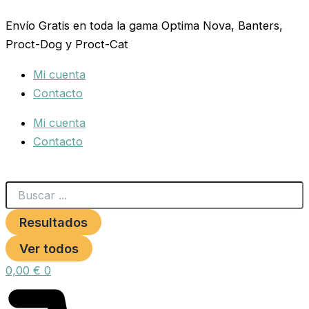
Search
AROS
Ir
...
MASTICABLES
Envío Gratis en toda la gama Optima Nova, Banters,
al
Con
Proct-Dog y Proct-Cat
contenido
Pollo
24
Mi cuenta
Uds./
200gr.
Contacto
cantidad
Mi cuenta
Contacto
Resultados
Ver todos
0,00
€
0