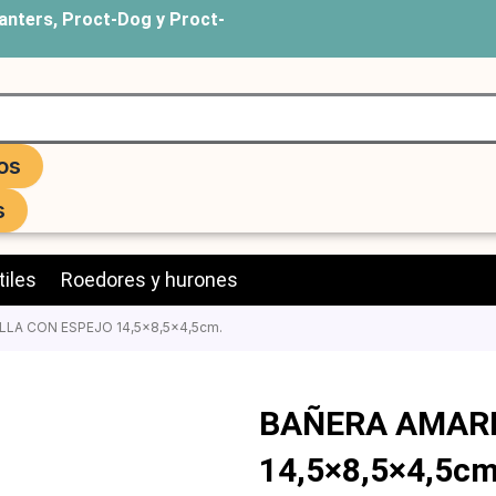
anters, Proct-Dog y Proct-
os
s
iles
Roedores y hurones
LLA CON ESPEJO 14,5×8,5×4,5cm.
BAÑERA AMARI
14,5×8,5×4,5cm