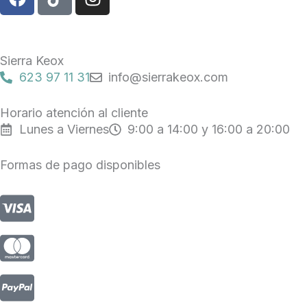
a
i
n
c
k
s
e
t
t
b
o
a
Sierra Keox
o
k
g
623 97 11 31
info@sierrakeox.com
o
r
k
a
Horario atención al cliente
m
Lunes a Viernes
9:00 a 14:00 y 16:00 a 20:00
Formas de pago disponibles