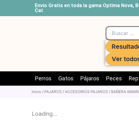
Ir
Envío Gratis en toda la gama Optima Nova, B
Cat
al
contenido
Search
...
Resultad
Ver todo
Perros
Gatos
Pájaros
Peces
Rept
Inicio
/
PAJAROS
/
ACCESORIOS PAJAROS
/ BAÑERA AMARI
Loading...