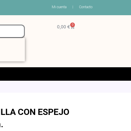
Mi cuenta
Contacto
0
Carrito
0,00
€
LLA CON ESPEJO
.