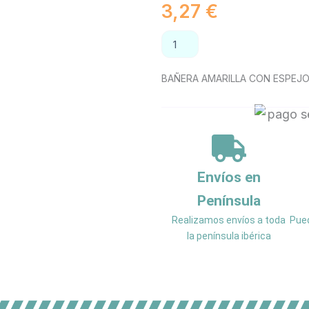
3,27
€
BAÑERA
AÑADIR AL CAR
AMARILLA
CON
ESPEJO
BAÑERA AMARILLA CON ESPEJO 
14,5x8,5x4,5cm.
cantidad
Envíos en
Península
Realizamos envíos a toda
Pued
la península ibérica