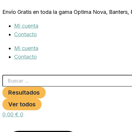
Search
BARRITAS
Ir
...
AGAPORNIS
Envío Gratis en toda la gama Optima Nova, Banters,
al
Frutas/Miel,90g.
cantidad
contenido
Mi cuenta
Contacto
Mi cuenta
Contacto
Resultados
Ver todos
0,00
€
0