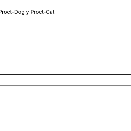
 Proct-Dog y Proct-Cat