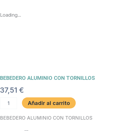
Loading...
BEBEDERO ALUMINIO CON TORNILLOS
37,51
€
BEBEDERO
Añadir al carrito
ALUMINIO
CON
BEBEDERO ALUMINIO CON TORNILLOS
TORNILLOS
cantidad