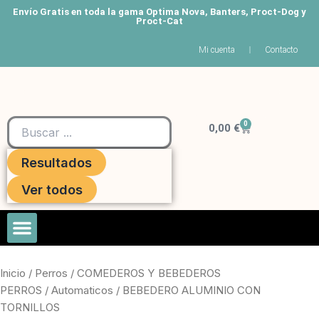
Ir
Envío Gratis en toda la gama Optima Nova, Banters, Proct-Dog y
Proct-Cat
al
contenido
Mi cuenta
Contacto
Search
0
Carrito
...
0,00
€
Resultados
Ver todos
Roedores Y Hurones
Inicio
/
Perros
/
COMEDEROS Y BEBEDEROS
PERROS
/
Automaticos
/ BEBEDERO ALUMINIO CON
TORNILLOS